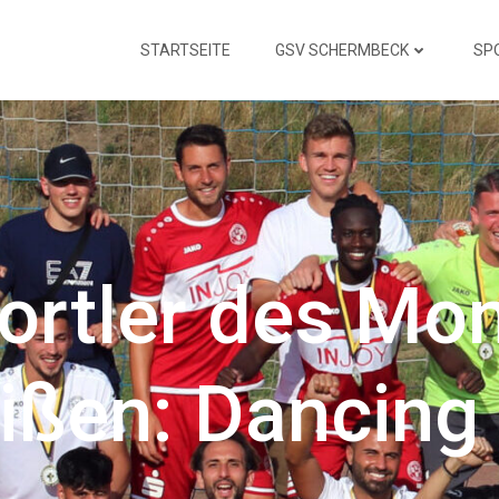
STARTSEITE
GSV SCHERMBECK
SP
ortler des Mo
ißen: Dancing