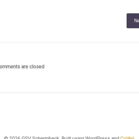
Post
Ne
navigation
omments are closed
© 2026 GSV Schermbeck. Built using WordPress and
Colibri
.