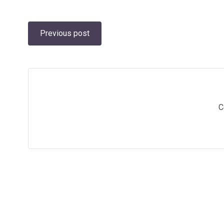
Post
Previous post
navigation
C