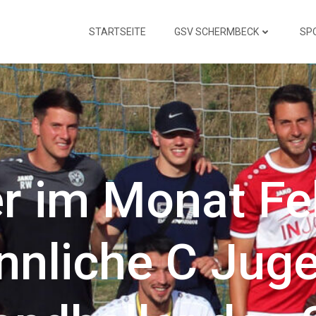
STARTSEITE
GSV SCHERMBECK
SP
er im Monat Fe
nliche C Jug