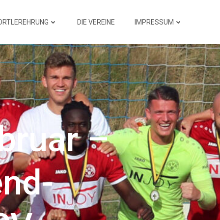
ORTLEREHRUNG
DIE VEREINE
IMPRESSUM
bruar –
end-