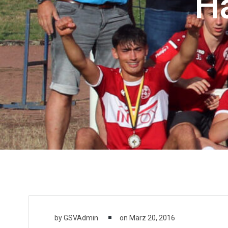
H
by
GSVAdmin
on
März 20, 2016