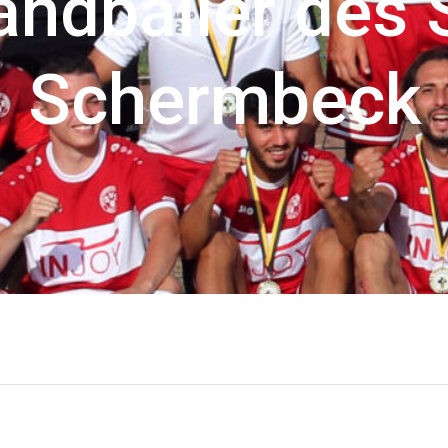
andballer des 
Schermbeck