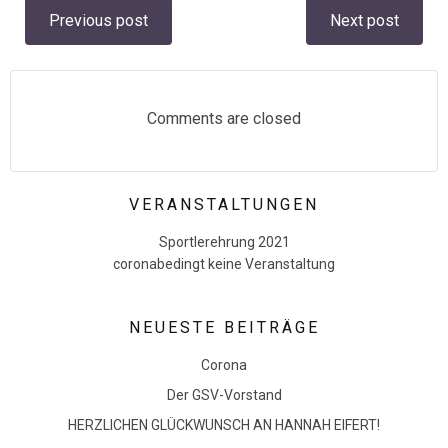
Post
Post
Previous post
Next post
navigation
navigation
Comments are closed
VERANSTALTUNGEN
Sportlerehrung 2021
coronabedingt keine Veranstaltung
NEUESTE BEITRÄGE
Corona
Der GSV-Vorstand
HERZLICHEN GLÜCKWUNSCH AN HANNAH EIFERT!