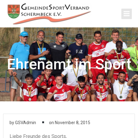
Zum
Inhalt
springen
Ehrenamt im Sport
by
GSVAdmin
on
November 8, 2015
Liebe Freunde des Sports,